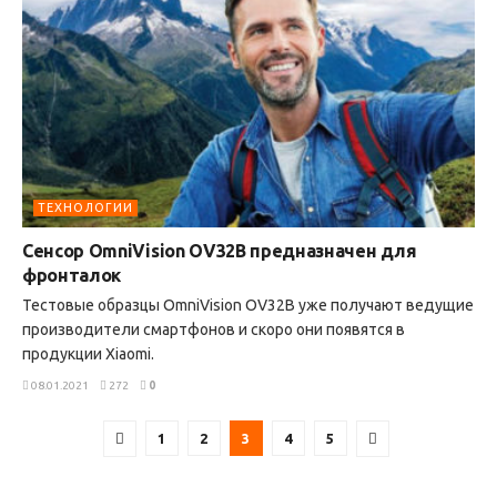
ТЕХНОЛОГИИ
Сенсор OmniVision OV32B предназначен для
фронталок
Тестовые образцы OmniVision OV32B уже получают ведущие
производители смартфонов и скоро они появятся в
продукции Xiaomi.
08.01.2021
272
0
1
2
3
4
5