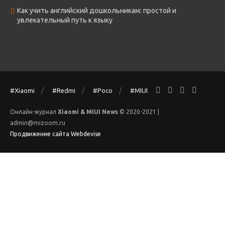
Как учить английский дошкольникам: простой и
увлекательный путь к языку
#Xiaomi
#Redmi
#Poco
#MIUI
Онлайн-журнал
Xiaomi & MIUI News
© 2020-2021 |
admin@mizoom.ru
Продвижение сайта Webdevise