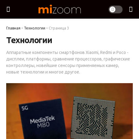
Главная
•
Технологии
•
Страница 3
Технологии
Аппаратные компоненты смартфонов Xiaomi, Redmi и Poco -
дисплеи, платформы, сравнение процессоров, графические
контроллеры, новейшие сенсоры применяемых камер,
новые технологии и многое другое.